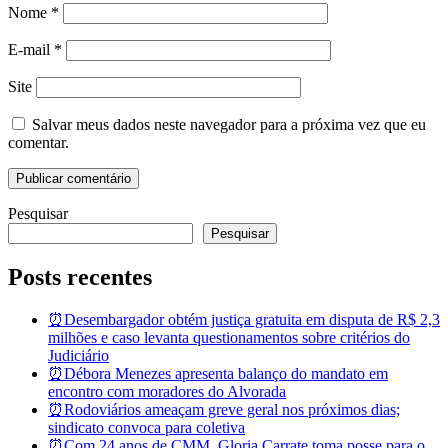
Nome
*
E-mail
*
Site
Salvar meus dados neste navegador para a próxima vez que eu
comentar.
Pesquisar
Pesquisar
Posts recentes
⏰Desembargador obtém justiça gratuita em disputa de R$ 2,3
milhões e caso levanta questionamentos sobre critérios do
Judiciário
⏰Débora Menezes apresenta balanço do mandato em
encontro com moradores do Alvorada
⏰Rodoviários ameaçam greve geral nos próximos dias;
sindicato convoca para coletiva
⏰Com 24 anos de CMM, Gloria Carrate toma posse para o