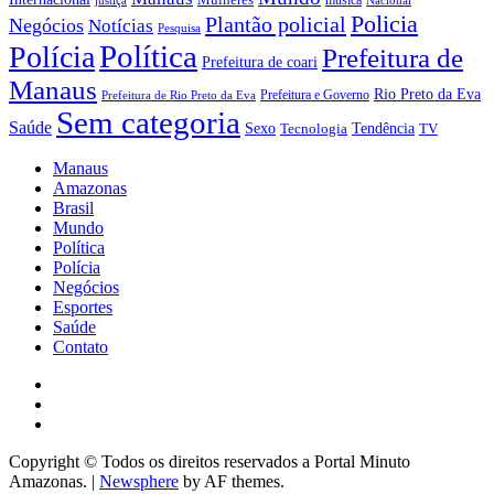
musica
justiça
Nacional
Policia
Plantão policial
Negócios
Notícias
Pesquisa
Política
Polícia
Prefeitura de
Prefeitura de coari
Manaus
Rio Preto da Eva
Prefeitura e Governo
Prefeitura de Rio Preto da Eva
Sem categoria
Saúde
Sexo
Tendência
Tecnologia
TV
Manaus
Amazonas
Brasil
Mundo
Política
Polícia
Negócios
Esportes
Saúde
Contato
Facebook
Youtube
Instagram
Copyright © Todos os direitos reservados a Portal Minuto
Amazonas.
|
Newsphere
by AF themes.