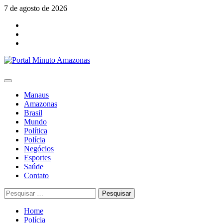
Skip
7 de agosto de 2026
to
Facebook
content
Youtube
Instagram
Primary
Menu
Manaus
Amazonas
Brasil
Mundo
Política
Polícia
Negócios
Esportes
Saúde
Contato
Pesquisar
por:
Home
Polícia