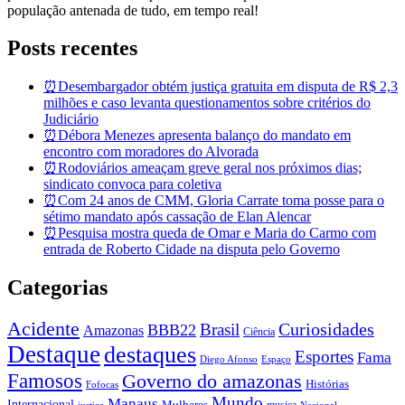
população antenada de tudo, em tempo real!
Posts recentes
⏰Desembargador obtém justiça gratuita em disputa de R$ 2,3
milhões e caso levanta questionamentos sobre critérios do
Judiciário
⏰Débora Menezes apresenta balanço do mandato em
encontro com moradores do Alvorada
⏰Rodoviários ameaçam greve geral nos próximos dias;
sindicato convoca para coletiva
⏰Com 24 anos de CMM, Gloria Carrate toma posse para o
sétimo mandato após cassação de Elan Alencar
⏰Pesquisa mostra queda de Omar e Maria do Carmo com
entrada de Roberto Cidade na disputa pelo Governo
Categorias
Acidente
Brasil
Curiosidades
BBB22
Amazonas
Ciência
Destaque
destaques
Esportes
Fama
Diego Afonso
Espaço
Famosos
Governo do amazonas
Histórias
Fofocas
Mundo
Manaus
Internacional
Mulheres