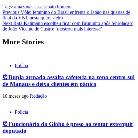
Tags:
amazonas
assassinato
homem
Post
Previous
Vôlei feminino do Brasil enfrenta o Japão nas quartas de
final da VNL nesta quarta-feira
navigation
Next
Rafa Kalimann escolheu ficar com Bruninho após ‘enrolação’
de João Vicente de Castro: ‘mostrou mais interesse’
More Stories
Polícia
⏰Dupla armada assalta cafeteria na zona centro-sul
de Manaus e deixa clientes em pânico
10 meses ago
Redação
Polícia
⏰Funcionário da Globo é preso ao tentar extorquir
deputado