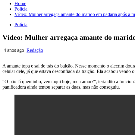
Home
Polícia
Vídeo: Mulher arregaça amante do marido em padaria após a m
Polícia
Vídeo: Mulher arregaça amante do marido
4 anos ago
Redação
A amante topa e sai de trás do balcão. Nesse momento o alecrim dour
celular dele, já que estava desconfiada da traição. Ela acabou vendo
“O pão tá quentinho, vem aqui hoje, meu amor?”, teria dito a funcioná
panificadora ainda tentou separar as duas, mas não conseguiu.