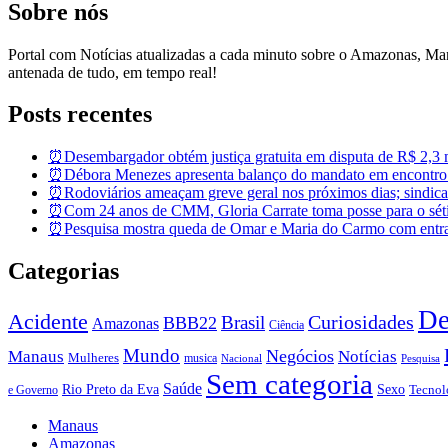
Sobre nós
Portal com Notícias atualizadas a cada minuto sobre o Amazonas, M
antenada de tudo, em tempo real!
Posts recentes
⏰Desembargador obtém justiça gratuita em disputa de R$ 2,3 mi
⏰Débora Menezes apresenta balanço do mandato em encontro
⏰Rodoviários ameaçam greve geral nos próximos dias; sindicat
⏰Com 24 anos de CMM, Gloria Carrate toma posse para o sét
⏰Pesquisa mostra queda de Omar e Maria do Carmo com entra
Categorias
De
Acidente
Brasil
Curiosidades
BBB22
Amazonas
Ciência
Mundo
Negócios
Manaus
Notícias
Mulheres
musica
Nacional
Pesquisa
Sem categoria
Saúde
Rio Preto da Eva
Sexo
Tecnol
e Governo
Manaus
Amazonas