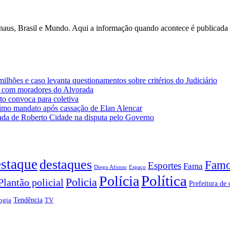
anaus, Brasil e Mundo. Aqui a informação quando acontece é publicad
lhões e caso levanta questionamentos sobre critérios do Judiciário
 com moradores do Alvorada
o convoca para coletiva
imo mandato após cassação de Elan Alencar
da de Roberto Cidade na disputa pelo Governo
staque
destaques
Famo
Esportes
Fama
Diego Afonso
Espaço
Política
Polícia
Policia
Plantão policial
Prefeitura de 
Tendência
ogia
TV