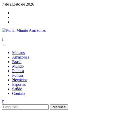
Skip
7 de agosto de 2026
to
Facebook
content
Youtube
Instagram
Primary
Menu
Manaus
Amazonas
Brasil
Mundo
Política
Polícia
Negócios
Esportes
Saúde
Contato
Pesquisar
por: