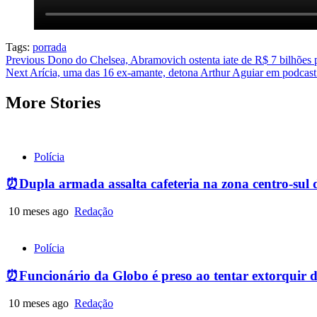
Tags:
porrada
Post
Previous
Dono do Chelsea, Abramovich ostenta iate de R$ 7 bilhões p
Next
Arícia, uma das 16 ex-amante, detona Arthur Aguiar em podcast
navigation
More Stories
Polícia
⏰Dupla armada assalta cafeteria na zona centro-sul 
10 meses ago
Redação
Polícia
⏰Funcionário da Globo é preso ao tentar extorquir 
10 meses ago
Redação