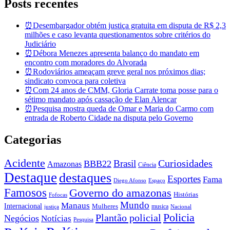
Posts recentes
⏰Desembargador obtém justiça gratuita em disputa de R$ 2,3
milhões e caso levanta questionamentos sobre critérios do
Judiciário
⏰Débora Menezes apresenta balanço do mandato em
encontro com moradores do Alvorada
⏰Rodoviários ameaçam greve geral nos próximos dias;
sindicato convoca para coletiva
⏰Com 24 anos de CMM, Gloria Carrate toma posse para o
sétimo mandato após cassação de Elan Alencar
⏰Pesquisa mostra queda de Omar e Maria do Carmo com
entrada de Roberto Cidade na disputa pelo Governo
Categorias
Acidente
Brasil
Curiosidades
BBB22
Amazonas
Ciência
Destaque
destaques
Esportes
Fama
Diego Afonso
Espaço
Famosos
Governo do amazonas
Histórias
Fofocas
Mundo
Manaus
Internacional
Mulheres
musica
justiça
Nacional
Policia
Plantão policial
Negócios
Notícias
Pesquisa