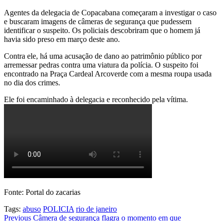
Agentes da delegacia de Copacabana começaram a investigar o caso
e buscaram imagens de câmeras de segurança que pudessem
identificar o suspeito. Os policiais descobriram que o homem já
havia sido preso em março deste ano.
Contra ele, há uma acusação de dano ao patrimônio público por
arremessar pedras contra uma viatura da polícia. O suspeito foi
encontrado na Praça Cardeal Arcoverde com a mesma roupa usada
no dia dos crimes.
Ele foi encaminhado à delegacia e reconhecido pela vítima.
Fonte: Portal do zacarias
Tags:
abuso
POLICIA
rio de janeiro
Post
Previous
Câmera de segurança flagra o momento em que