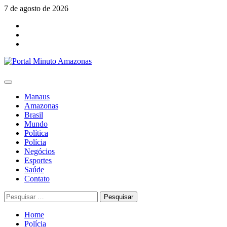
Skip
7 de agosto de 2026
to
Facebook
content
Youtube
Instagram
Primary
Menu
Manaus
Amazonas
Brasil
Mundo
Política
Polícia
Negócios
Esportes
Saúde
Contato
Pesquisar
por:
Home
Polícia