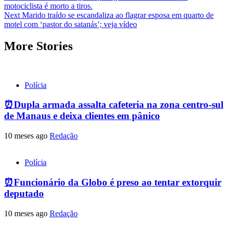
motociclista é morto a tiros.
navigation
Next
Marido traído se escandaliza ao flagrar esposa em quarto de
motel com ‘pastor do satanás’; veja vídeo
More Stories
Polícia
⏰Dupla armada assalta cafeteria na zona centro-sul
de Manaus e deixa clientes em pânico
10 meses ago
Redação
Polícia
⏰Funcionário da Globo é preso ao tentar extorquir
deputado
10 meses ago
Redação