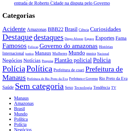
entrada de Roberto Cidade na disputa pelo Governo
Categorias
Acidente
Brasil
Curiosidades
BBB22
Amazonas
Ciência
Destaque
destaques
Esportes
Fama
Diego Afonso
Espaço
Famosos
Governo do amazonas
Histórias
Fofocas
Mundo
Manaus
Internacional
Mulheres
musica
justiça
Nacional
Policia
Plantão policial
Negócios
Notícias
Pesquisa
Política
Polícia
Prefeitura de
Prefeitura de coari
Manaus
Rio Preto da Eva
Prefeitura e Governo
Prefeitura de Rio Preto da Eva
Sem categoria
Saúde
Sexo
Tendência
Tecnologia
TV
Manaus
Amazonas
Brasil
Mundo
Política
Polícia
Negócios