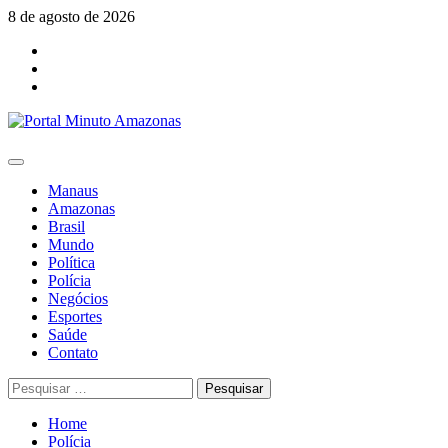
Skip
8 de agosto de 2026
to
Facebook
content
Youtube
Instagram
Primary
Menu
Manaus
Amazonas
Brasil
Mundo
Política
Polícia
Negócios
Esportes
Saúde
Contato
Pesquisar
por:
Home
Polícia