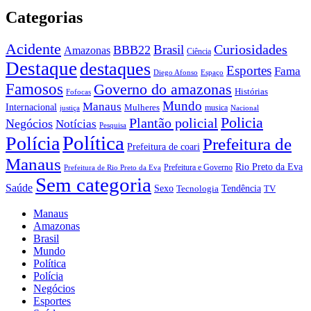
Categorias
Acidente
Brasil
Curiosidades
BBB22
Amazonas
Ciência
Destaque
destaques
Esportes
Fama
Diego Afonso
Espaço
Famosos
Governo do amazonas
Histórias
Fofocas
Mundo
Manaus
Internacional
Mulheres
musica
justiça
Nacional
Policia
Plantão policial
Negócios
Notícias
Pesquisa
Política
Polícia
Prefeitura de
Prefeitura de coari
Manaus
Rio Preto da Eva
Prefeitura e Governo
Prefeitura de Rio Preto da Eva
Sem categoria
Saúde
Sexo
Tendência
Tecnologia
TV
Manaus
Amazonas
Brasil
Mundo
Política
Polícia
Negócios
Esportes