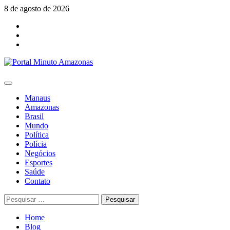
Skip
8 de agosto de 2026
to
Facebook
content
Youtube
Instagram
Primary
Menu
Manaus
Amazonas
Brasil
Mundo
Política
Polícia
Negócios
Esportes
Saúde
Contato
Pesquisar
por:
Home
Blog