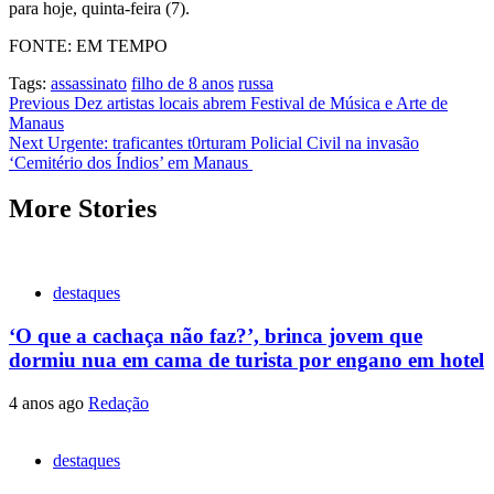
para hoje, quinta-feira (7).
FONTE: EM TEMPO
Tags:
assassinato
filho de 8 anos
russa
Post
Previous
Dez artistas locais abrem Festival de Música e Arte de
Manaus
navigation
Next
Urgente: traficantes t0rturam Policial Civil na invasão
‘Cemitério dos Índios’ em Manaus
More Stories
destaques
‘O que a cachaça não faz?’, brinca jovem que
dormiu nua em cama de turista por engano em hotel
4 anos ago
Redação
destaques