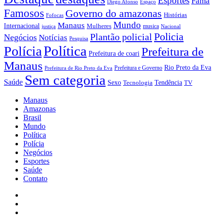
Esportes
Fama
Diego Afonso
Espaço
Famosos
Governo do amazonas
Histórias
Fofocas
Mundo
Manaus
Internacional
Mulheres
musica
justiça
Nacional
Policia
Plantão policial
Negócios
Notícias
Pesquisa
Política
Polícia
Prefeitura de
Prefeitura de coari
Manaus
Rio Preto da Eva
Prefeitura e Governo
Prefeitura de Rio Preto da Eva
Sem categoria
Saúde
Sexo
Tendência
Tecnologia
TV
Manaus
Amazonas
Brasil
Mundo
Política
Polícia
Negócios
Esportes
Saúde
Contato
Facebook
Youtube
Instagram