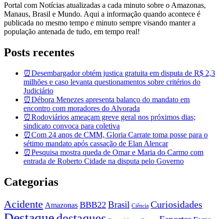
Portal com Notícias atualizadas a cada minuto sobre o Amazonas,
Manaus, Brasil e Mundo. Aqui a informação quando acontece é
publicada no mesmo tempo e minuto sempre visando manter a
população antenada de tudo, em tempo real!
Posts recentes
⏰Desembargador obtém justiça gratuita em disputa de R$ 2,3
milhões e caso levanta questionamentos sobre critérios do
Judiciário
⏰Débora Menezes apresenta balanço do mandato em
encontro com moradores do Alvorada
⏰Rodoviários ameaçam greve geral nos próximos dias;
sindicato convoca para coletiva
⏰Com 24 anos de CMM, Gloria Carrate toma posse para o
sétimo mandato após cassação de Elan Alencar
⏰Pesquisa mostra queda de Omar e Maria do Carmo com
entrada de Roberto Cidade na disputa pelo Governo
Categorias
Acidente
Brasil
Curiosidades
BBB22
Amazonas
Ciência
Destaque
destaques