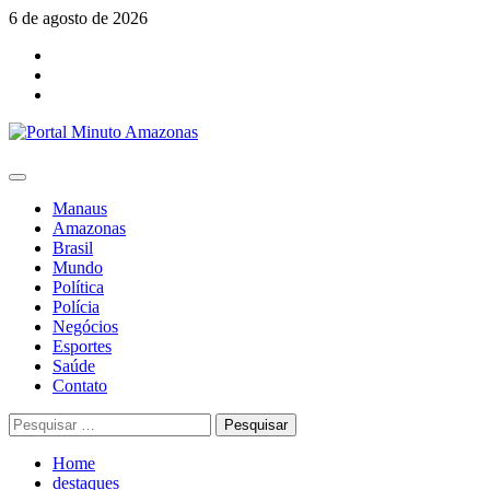
Skip
6 de agosto de 2026
to
Facebook
content
Youtube
Instagram
Primary
Menu
Manaus
Amazonas
Brasil
Mundo
Política
Polícia
Negócios
Esportes
Saúde
Contato
Pesquisar
por:
Home
destaques