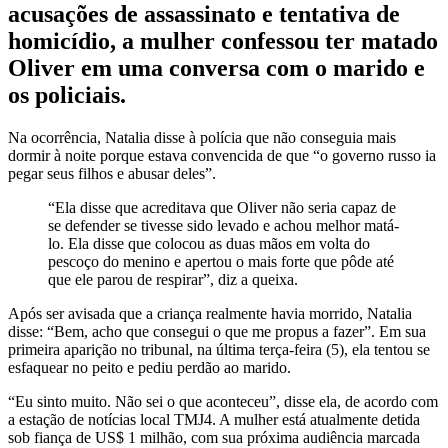
acusações de assassinato e tentativa de
homicídio, a mulher confessou ter matado
Oliver em uma conversa com o marido e
os policiais.
Na ocorrência, Natalia disse à polícia que não conseguia mais
dormir à noite porque estava convencida de que “o governo russo ia
pegar seus filhos e abusar deles”.
“Ela disse que acreditava que Oliver não seria capaz de
se defender se tivesse sido levado e achou melhor matá-
lo. Ela disse que colocou as duas mãos em volta do
pescoço do menino e apertou o mais forte que pôde até
que ele parou de respirar”, diz a queixa.
Após ser avisada que a criança realmente havia morrido, Natalia
disse: “Bem, acho que consegui o que me propus a fazer”. Em sua
primeira aparição no tribunal, na última terça-feira (5), ela tentou se
esfaquear no peito e pediu perdão ao marido.
“Eu sinto muito. Não sei o que aconteceu”, disse ela, de acordo com
a estação de notícias local TMJ4. A mulher está atualmente detida
sob fiança de US$ 1 milhão, com sua próxima audiência marcada