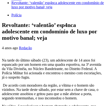
Revoltante: ‘valentão’ esp4nca adolescente em condomínio de
luxo por motivo banal; veja
Polícia
Revoltante: ‘valentão’ esp4nca
adolescente em condomínio de luxo por
motivo banal; veja
4 anos ago
Redação
Na tarde do último sábado (23), um adolescente de 14 anos foi
espancado por um homem em uma quadra esportiva, na 3ª avenida
da Vila Divinéia, no Núcleo Bandeirante, no Distrito Federal. A
Polícia Militar foi acionada e encontrou o menino com escoriações,
já o suspeito fugiu.
De acordo com moradores da região, a vítima e o homem são
vizinhos. Na tarde deste sábado, por estar sem a chave de casa, o
adolescente assobiou e gritou para que a mãe abrisse a porta,
segundo testemunhas, e isso incomodou o homem.