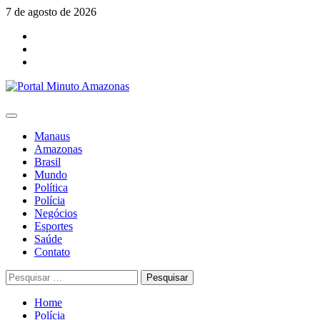
Skip
7 de agosto de 2026
to
Facebook
content
Youtube
Instagram
Primary
Menu
Manaus
Amazonas
Brasil
Mundo
Política
Polícia
Negócios
Esportes
Saúde
Contato
Pesquisar
por:
Home
Polícia