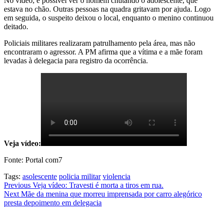
No vídeo, é possível ver o homem chutando o adolescente, que
estava no chão. Outras pessoas na quadra gritavam por ajuda. Logo
em seguida, o suspeito deixou o local, enquanto o menino continuou
deitado.
Policiais militares realizaram patrulhamento pela área, mas não
encontraram o agressor. A PM afirma que a vítima e a mãe foram
levadas à delegacia para registro da ocorrência.
Veja vídeo:
Fonte: Portal com7
Tags:
asolescente
policia militar
violencia
Post
Previous
Veja vídeo: Travesti é morta a tiros em rua.
Next
Mãe da menina que morreu imprensada por carro alegórico
navigation
presta depoimento em delegacia