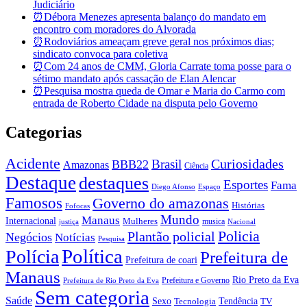
Judiciário
⏰Débora Menezes apresenta balanço do mandato em
encontro com moradores do Alvorada
⏰Rodoviários ameaçam greve geral nos próximos dias;
sindicato convoca para coletiva
⏰Com 24 anos de CMM, Gloria Carrate toma posse para o
sétimo mandato após cassação de Elan Alencar
⏰Pesquisa mostra queda de Omar e Maria do Carmo com
entrada de Roberto Cidade na disputa pelo Governo
Categorias
Acidente
Brasil
Curiosidades
BBB22
Amazonas
Ciência
Destaque
destaques
Esportes
Fama
Diego Afonso
Espaço
Famosos
Governo do amazonas
Histórias
Fofocas
Mundo
Manaus
Internacional
Mulheres
musica
justiça
Nacional
Policia
Plantão policial
Negócios
Notícias
Pesquisa
Política
Polícia
Prefeitura de
Prefeitura de coari
Manaus
Rio Preto da Eva
Prefeitura e Governo
Prefeitura de Rio Preto da Eva
Sem categoria
Saúde
Sexo
Tendência
Tecnologia
TV