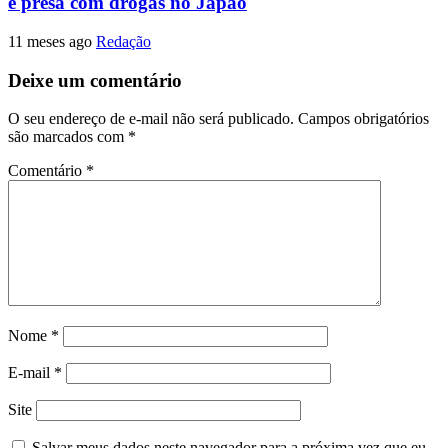
é presa com drogas no Japão
11 meses ago
Redação
Deixe um comentário
O seu endereço de e-mail não será publicado.
Campos obrigatórios
são marcados com
*
Comentário
*
Nome
*
E-mail
*
Site
Salvar meus dados neste navegador para a próxima vez que eu