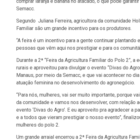
comprar laranja e banana no atacado, o que pode garantir
Semacc.
Segundo Juliana Ferreira, agricultora da comunidade Holl
Familiar são um grande incentivo para os produtores.
“A feira é um incentivo para a gente continuar plantando
pessoas que vêm aqui nos prestigiar e para os comunitár
Durante a 2ª “Feira da Agricultura Familiar do Polo 2”,
rurais e aproveitou para divulgar o evento “Divas do Agr
Manaus, por meio da Semacc, e que vai acontecer no dia 
atuação feminina no desenvolvimento do agronegócio.
“Para nós, mulheres, vai ser muito importante, porque va
da comunidade e vamos nos desenvolver, com relação ao n
evento ‘Divas do Agro’. E eu aproveito pra agradecer a pa
e a todos que vieram prestigiar o nosso evento”, finaliz
mulheres do polo 2.
Um grande arraial encerrou a 2ª Feira da Agricultura Fami