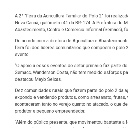
A 2ª “Feira da Agricultura Familiar do Polo 2” foi realiz
Nova Canaã, quilômetro 41 da BR-174. A Prefeitura de Ma
Abastecimento, Centro e Comércio Informal (Semacc), fo
De acordo com a diretora de Agricultura e Abastecimento 
feira foi dos líderes comunitários que compõem o polo 
evento.
“O apoio a esses eventos do setor primário faz parte do
Semacc, Wanderson Costa, não tem medido esforços para in
destacou Meyb Seixas.
Dez comunidades rurais que fazem parte do polo 2 da agri
expondo e vendendo produtos, como artesanato, frutas, 
aconteceram tanto no varejo quanto no atacado, o que d
produtor e pequeno empreendedor.
“Além do público presente, que movimentou bastante a fe