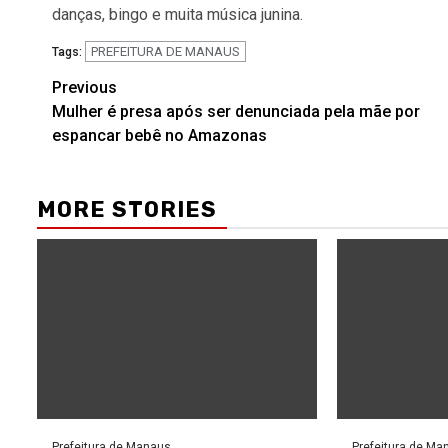
danças, bingo e muita música junina.
PREFEITURA DE MANAUS
Tags:
Post
Previous
Mulher é presa após ser denunciada pela mãe por
navigation
espancar bebê no Amazonas
MORE STORIES
Prefeitura de Manaus
Prefeitura de Ma