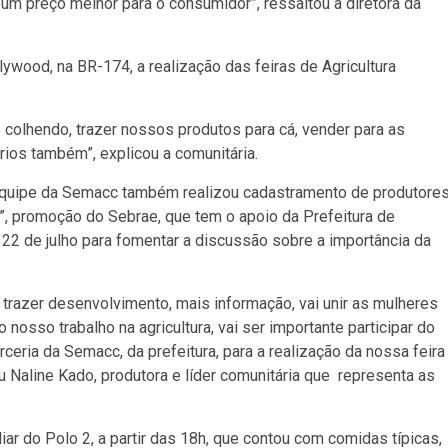
 um preço melhor para o consumidor”, ressaltou a diretora da
ywood, na BR-174, a realização das feiras de Agricultura
 e colhendo, trazer nossos produtos para cá, vender para as
ios também”, explicou a comunitária.
 a equipe da Semacc também realizou cadastramento de produtore
o”, promoção do Sebrae, que tem o apoio da Prefeitura de
22 de julho para fomentar a discussão sobre a importância da
i trazer desenvolvimento, mais informação, vai unir as mulheres
osso trabalho na agricultura, vai ser importante participar do
rceria da Semacc, da prefeitura, para a realização da nossa feira
ou Naline Kado, produtora e líder comunitária que representa as
liar do Polo 2, a partir das 18h, que contou com comidas típicas,