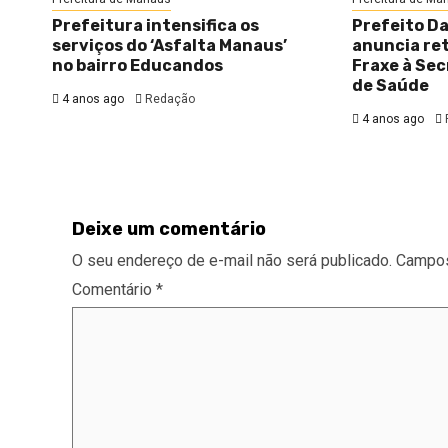
Prefeitura intensifica os
Prefeito D
serviços do ‘Asfalta Manaus’
anuncia re
no bairro Educandos
Fraxe à Sec
de Saúde
4 anos ago
Redação
4 anos ago
Deixe um comentário
O seu endereço de e-mail não será publicado.
Campos
Comentário
*