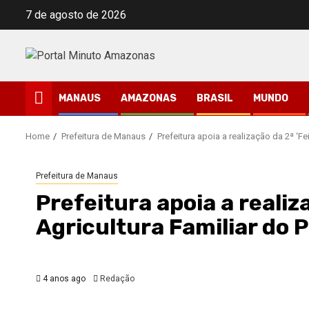
Skip
7 de agosto de 2026
to
content
MANAUS
AMAZONAS
BRASIL
MUNDO
Home
Prefeitura de Manaus
Prefeitura apoia a realização da 2ª ‘Fe
Prefeitura de Manaus
Prefeitura apoia a realiz
Agricultura Familiar do P
4 anos ago
Redação