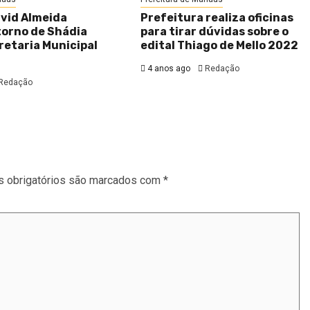
avid Almeida
Prefeitura realiza oficinas
torno de Shádia
para tirar dúvidas sobre o
retaria Municipal
edital Thiago de Mello 2022
4 anos ago
Redação
Redação
 obrigatórios são marcados com
*