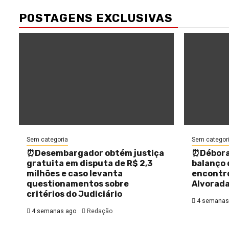
POSTAGENS EXCLUSIVAS
Sem categoria
Sem categor
⏰Desembargador obtém justiça
⏰Débora
gratuita em disputa de R$ 2,3
balanço
milhões e caso levanta
encontr
questionamentos sobre
Alvorad
critérios do Judiciário
4 semanas
4 semanas ago
Redação