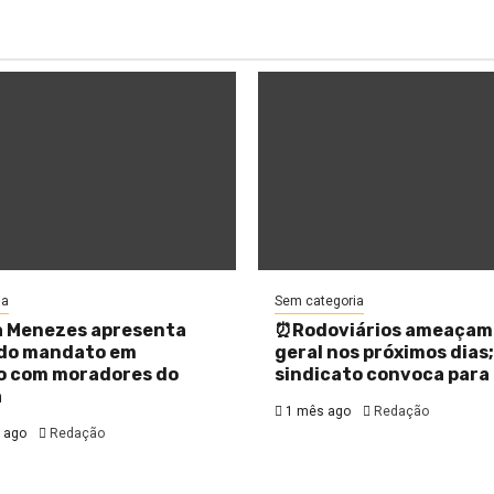
ia
Sem categoria
 Menezes apresenta
⏰Rodoviários ameaçam
 do mandato em
geral nos próximos dias;
o com moradores do
sindicato convoca para 
a
1 mês ago
Redação
 ago
Redação