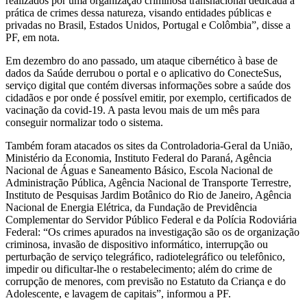
realizados por uma organização criminosa transnacional dedicada à
prática de crimes dessa natureza, visando entidades públicas e
privadas no Brasil, Estados Unidos, Portugal e Colômbia”, disse a
PF, em nota.
Em dezembro do ano passado, um ataque cibernético à base de
dados da Saúde derrubou o portal e o aplicativo do ConecteSus,
serviço digital que contém diversas informações sobre a saúde dos
cidadãos e por onde é possível emitir, por exemplo, certificados de
vacinação da covid-19. A pasta levou mais de um mês para
conseguir normalizar todo o sistema.
Também foram atacados os sites da Controladoria-Geral da União,
Ministério da Economia, Instituto Federal do Paraná, Agência
Nacional de Águas e Saneamento Básico, Escola Nacional de
Administração Pública, Agência Nacional de Transporte Terrestre,
Instituto de Pesquisas Jardim Botânico do Rio de Janeiro, Agência
Nacional de Energia Elétrica, da Fundação de Previdência
Complementar do Servidor Público Federal e da Polícia Rodoviária
Federal: “Os crimes apurados na investigação são os de organização
criminosa, invasão de dispositivo informático, interrupção ou
perturbação de serviço telegráfico, radiotelegráfico ou telefônico,
impedir ou dificultar-lhe o restabelecimento; além do crime de
corrupção de menores, com previsão no Estatuto da Criança e do
Adolescente, e lavagem de capitais”, informou a PF.