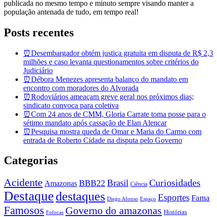
publicada no mesmo tempo e minuto sempre visando manter a
população antenada de tudo, em tempo real!
Posts recentes
⏰Desembargador obtém justiça gratuita em disputa de R$ 2,3
milhões e caso levanta questionamentos sobre critérios do
Judiciário
⏰Débora Menezes apresenta balanço do mandato em
encontro com moradores do Alvorada
⏰Rodoviários ameaçam greve geral nos próximos dias;
sindicato convoca para coletiva
⏰Com 24 anos de CMM, Gloria Carrate toma posse para o
sétimo mandato após cassação de Elan Alencar
⏰Pesquisa mostra queda de Omar e Maria do Carmo com
entrada de Roberto Cidade na disputa pelo Governo
Categorias
Acidente
Brasil
Curiosidades
BBB22
Amazonas
Ciência
Destaque
destaques
Esportes
Fama
Diego Afonso
Espaço
Famosos
Governo do amazonas
Histórias
Fofocas