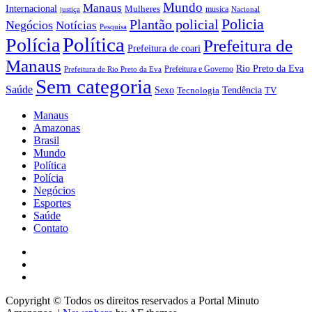
Mundo
Manaus
Internacional
Mulheres
musica
justiça
Nacional
Policia
Plantão policial
Negócios
Notícias
Pesquisa
Política
Polícia
Prefeitura de
Prefeitura de coari
Manaus
Rio Preto da Eva
Prefeitura e Governo
Prefeitura de Rio Preto da Eva
Sem categoria
Saúde
Sexo
Tendência
Tecnologia
TV
Manaus
Amazonas
Brasil
Mundo
Política
Polícia
Negócios
Esportes
Saúde
Contato
Facebook
Youtube
Instagram
Copyright © Todos os direitos reservados a Portal Minuto