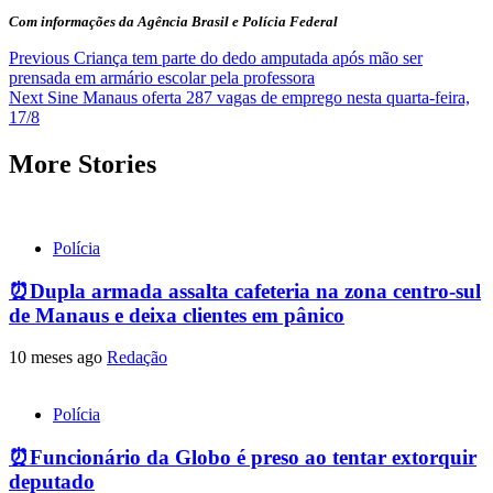
Com informações da Agência Brasil e Polícia Federal
Post
Previous
Criança tem parte do dedo amputada após mão ser
prensada em armário escolar pela professora
navigation
Next
Sine Manaus oferta 287 vagas de emprego nesta quarta-feira,
17/8
More Stories
Polícia
⏰Dupla armada assalta cafeteria na zona centro-sul
de Manaus e deixa clientes em pânico
10 meses ago
Redação
Polícia
⏰Funcionário da Globo é preso ao tentar extorquir
deputado