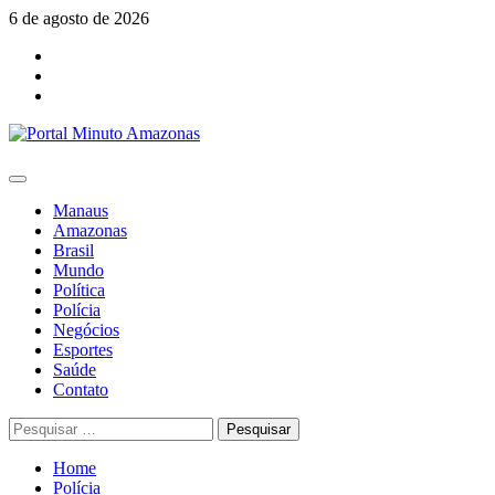
Skip
6 de agosto de 2026
to
Facebook
content
Youtube
Instagram
Primary
Menu
Manaus
Amazonas
Brasil
Mundo
Política
Polícia
Negócios
Esportes
Saúde
Contato
Pesquisar
por:
Home
Polícia