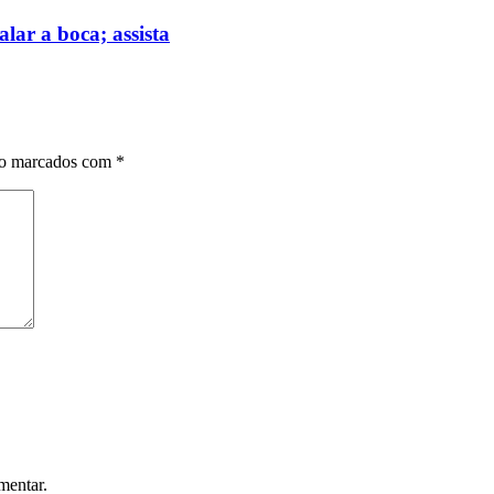
lar a boca; assista
ão marcados com
*
mentar.