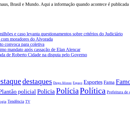
anaus, Brasil e Mundo. Aqui a informação quando acontece é publicad
lhões e caso levanta questionamentos sobre critérios do Judiciário
 com moradores do Alvorada
o convoca para coletiva
imo mandato após cassação de Elan Alencar
da de Roberto Cidade na disputa pelo Governo
staque
destaques
Famo
Esportes
Fama
Diego Afonso
Espaço
Política
Polícia
Policia
Plantão policial
Prefeitura de 
Tendência
ogia
TV