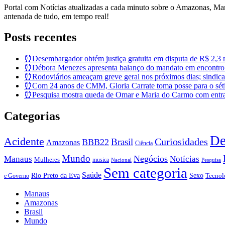
Portal com Notícias atualizadas a cada minuto sobre o Amazonas, M
antenada de tudo, em tempo real!
Posts recentes
⏰Desembargador obtém justiça gratuita em disputa de R$ 2,3 mi
⏰Débora Menezes apresenta balanço do mandato em encontro
⏰Rodoviários ameaçam greve geral nos próximos dias; sindicat
⏰Com 24 anos de CMM, Gloria Carrate toma posse para o sét
⏰Pesquisa mostra queda de Omar e Maria do Carmo com entra
Categorias
De
Acidente
Brasil
Curiosidades
BBB22
Amazonas
Ciência
Mundo
Negócios
Manaus
Notícias
Mulheres
musica
Nacional
Pesquisa
Sem categoria
Saúde
Rio Preto da Eva
Sexo
Tecnol
e Governo
Manaus
Amazonas
Brasil
Mundo