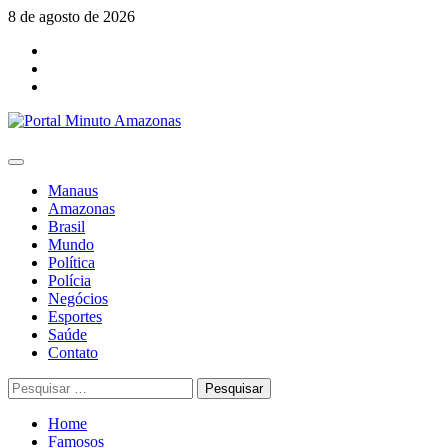
Skip
8 de agosto de 2026
to
Facebook
content
Youtube
Instagram
Primary
Menu
Manaus
Amazonas
Brasil
Mundo
Política
Polícia
Negócios
Esportes
Saúde
Contato
Pesquisar
por:
Home
Famosos