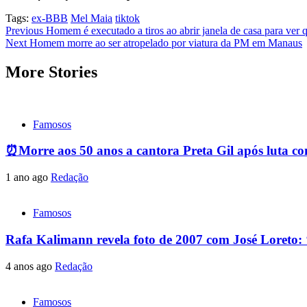
Tags:
ex-BBB
Mel Maia
tiktok
Post
Previous
Homem é executado a tiros ao abrir janela de casa para v
Next
Homem morre ao ser atropelado por viatura da PM em Manaus
navigation
More Stories
Famosos
⏰Morre aos 50 anos a cantora Preta Gil após luta con
1 ano ago
Redação
Famosos
Rafa Kalimann revela foto de 2007 com José Loreto: 
4 anos ago
Redação
Famosos