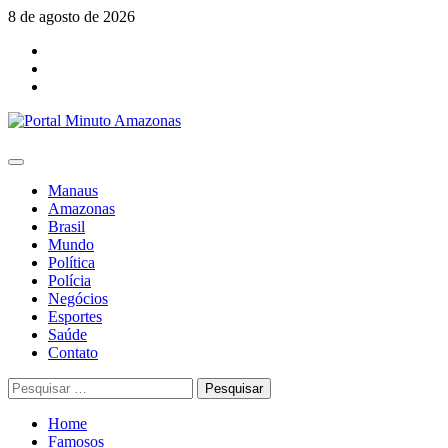
Skip
8 de agosto de 2026
to
Facebook
content
Youtube
Instagram
Primary
Menu
Manaus
Amazonas
Brasil
Mundo
Política
Polícia
Negócios
Esportes
Saúde
Contato
Pesquisar
por:
Home
Famosos