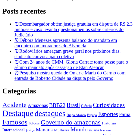
Posts recentes
⏰Desembargador obtém justiça gratuita em disputa de R$ 2,3
milhões e caso levanta questionamentos sobre critérios do
Judiciário
⏰Débora Menezes apresenta balanço do mandato em
encontro com moradores do Alvorada
⏰Rodoviários ameaçam greve geral nos próximos dias;
sindicato convoca para coletiva
⏰Com 24 anos de CMM, Gloria Carrate toma posse para o
sétimo mandato após cassação de Elan Alencar
⏰Pesquisa mostra queda de Omar e Maria do Carmo com
entrada de Roberto Cidade na disputa pelo Governo
Categorias
Acidente
Brasil
Curiosidades
BBB22
Amazonas
Ciência
Destaque
destaques
Esportes
Fama
Diego Afonso
Espaço
Famosos
Governo do amazonas
Histórias
Fofocas
Mundo
Manaus
Internacional
Mulheres
musica
justiça
Nacional