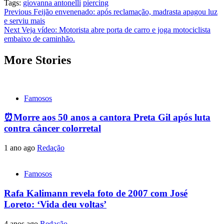
Tags:
giovanna antonelli
piercing
Post
Previous
Feijão envenenado: após reclamação, madrasta apagou luz
e serviu mais
navigation
Next
Veja vídeo: Motorista abre porta de carro e joga motociclista
embaixo de caminhão.
More Stories
Famosos
⏰Morre aos 50 anos a cantora Preta Gil após luta
contra câncer colorretal
1 ano ago
Redação
Famosos
Rafa Kalimann revela foto de 2007 com José
Loreto: ‘Vida deu voltas’
4 anos ago
Redação