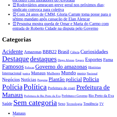
encontro com moradores do Alvorada
⏰Rodoviários ameaçam greve geral nos próximos dias;
sindicato convoca para coletiva
⏰Com 24 anos de CMM, Gloria Carrate toma posse para o
sétimo mandato após cassação de Elan Alencar
⏰Pesquisa mostra queda de Omar e Maria do Carmo com
entrada de Roberto Cidade na disputa pelo Governo
Categorias
Acidente
Brasil
Curiosidades
BBB22
Amazonas
Ciência
Destaque
destaques
Esportes
Fama
Diego Afonso
Espaço
Famosos
Governo do amazonas
Histórias
Fofocas
Mundo
Manaus
Internacional
Mulheres
musica
justiça
Nacional
Policia
Plantão policial
Negócios
Notícias
Pesquisa
Política
Polícia
Prefeitura de
Prefeitura de coari
Manaus
Rio Preto da Eva
Prefeitura e Governo
Prefeitura de Rio Preto da Eva
Sem categoria
Saúde
Sexo
Tendência
Tecnologia
TV
Manaus