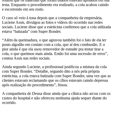
relatou que os materiais que foram usados estavam apoiados em sua
testa. Enquanto o procedimento era realizado, a cola acabou caindo
e escorrendo em seu rosto.
O caso só veio à tona depois que a companheira da empresária,
Luciene Assis, divulgou as fotos e vídeos do ocorrido nas redes
sociais. Luciene disse que a esteticista confirmou que a cola utilizada
estava “batizada” com Super Bonder.
“Além da queimadura, o que agravou também foi o fato de ela ter
posto algodão em contato com a cola, que aí deu combustão. E o
pior ainda é que ela usou removedor de esmalte pra tentar tirar a
cola, o que queimou mais ainda. Então foi uma sucessão de erros”,
contou Assis nas redes sociais.
Ainda segundo Luciene, a profissional justificou a mistura da cola
com Super Bonder. “Detalhe, segundo dito a nós pela própria
esteticista, a cola estava batizada com Super Bonder, uma vez que as
clientes estavam reclamando que os cílios estavam caindo depressa
após realização do procedimento”, frisou.
A companheira de Deusa disse ainda que a clínica não arcou com os
custos do hospital e não ofereceu nenhuma ajuda sequer diante do
ocorrido.