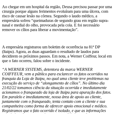
Ao chegar em um hospital da região, Deusa precisou passar por uma
cirurgia porque alguns ferimentos evoluíram para uma úlcera, com
risco de causar lesão na córnea. Segundo o laudo médico, a
empresária sofreu “queimaduras de segundo grau em região supra-
nasal e medial do olho, provocada pela cola. E foi necessário
remover os cílios para liberar a movimentação”.
A empresária registrarou um boletim de ocorrência na 81ª DP
(Itaipu). Agora, as duas aguardam o resultado de laudos para
decidirem os próximos passos. Em nota, a Werner Coiffeur, local em
que o fato ocorreu, falou sobre o incidente.
“A WERNER SYSTEMS, detentora da marca WERNER
COIFFEUR, vem a público para esclarecer os fatos ocorridos na
franquia da Loja de Itaipu, no qual uma cliente teve problemas na
execução do serviço de “alongamento de cílios”. No último dia
21/02/22 tomamos ciência da situação ocorrida e imediatamente
acionamos o franqueado da loja de Itaipu para apuração dos fatos.
Em paralelo e imediatamente, nossa área de apoio ao cliente,
juntamente com o franqueado, tenta contato com a cliente e sua
companheira como forma de oferecer apoio emocional e médico.
Registramos que o fato ocorrido é isolado, e que as informações