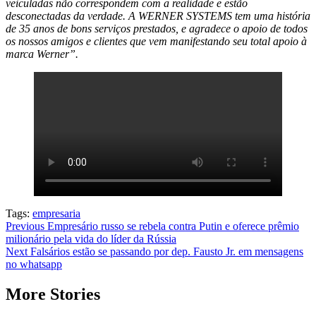
veiculadas não correspondem com a realidade e estão
desconectadas da verdade. A WERNER SYSTEMS tem uma história
de 35 anos de bons serviços prestados, e agradece o apoio de todos
os nossos amigos e clientes que vem manifestando seu total apoio à
marca Werner”.
Tags:
empresaria
Post
Previous
Empresário russo se rebela contra Putin e oferece prêmio
milionário pela vida do líder da Rússia
navigation
Next
Falsários estão se passando por dep. Fausto Jr. em mensagens
no whatsapp
More Stories