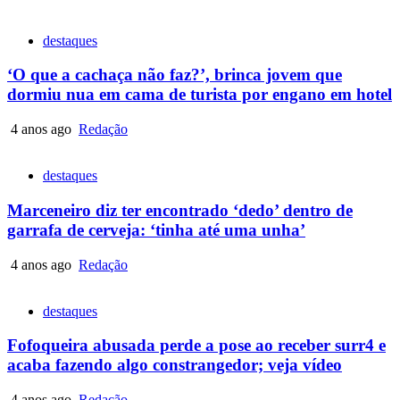
destaques
‘O que a cachaça não faz?’, brinca jovem que
dormiu nua em cama de turista por engano em hotel
4 anos ago
Redação
destaques
Marceneiro diz ter encontrado ‘dedo’ dentro de
garrafa de cerveja: ‘tinha até uma unha’
4 anos ago
Redação
destaques
Fofoqueira abusada perde a pose ao receber surr4 e
acaba fazendo algo constrangedor; veja vídeo
4 anos ago
Redação