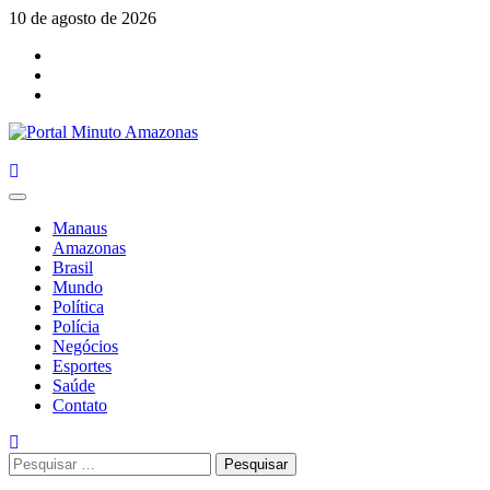
Skip
10 de agosto de 2026
to
Facebook
content
Youtube
Instagram
Primary
Menu
Manaus
Amazonas
Brasil
Mundo
Política
Polícia
Negócios
Esportes
Saúde
Contato
Pesquisar
por: