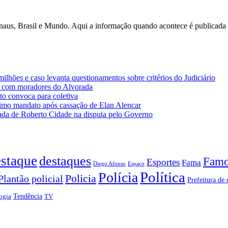
anaus, Brasil e Mundo. Aqui a informação quando acontece é publicad
lhões e caso levanta questionamentos sobre critérios do Judiciário
 com moradores do Alvorada
o convoca para coletiva
imo mandato após cassação de Elan Alencar
da de Roberto Cidade na disputa pelo Governo
staque
destaques
Famo
Esportes
Fama
Diego Afonso
Espaço
Política
Polícia
Policia
Plantão policial
Prefeitura de 
Tendência
ogia
TV