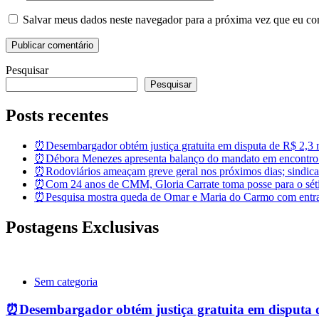
Salvar meus dados neste navegador para a próxima vez que eu co
Pesquisar
Pesquisar
Posts recentes
⏰Desembargador obtém justiça gratuita em disputa de R$ 2,3 mi
⏰Débora Menezes apresenta balanço do mandato em encontro
⏰Rodoviários ameaçam greve geral nos próximos dias; sindicat
⏰Com 24 anos de CMM, Gloria Carrate toma posse para o sét
⏰Pesquisa mostra queda de Omar e Maria do Carmo com entra
Postagens Exclusivas
Sem categoria
⏰Desembargador obtém justiça gratuita em disputa de 