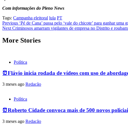
Com informações do Pleno News
Tags:
Campanha eleitoral
lula
PT
Post
Previous
‘Pé de Cana’ passa pelo ‘vale do chicote’ para ganhar uma gr
Next
Criminosos amarram vigilantes de empresa no Distrito e roub
navigation
More Stories
Política
⏰Flávio inicia rodada de vídeos com uso de abordagem
3 meses ago
Redação
Política
⏰Roberto Cidade convoca mais de 500 novos policiai
3 meses ago
Redação