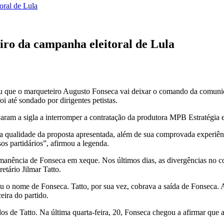
oral de Lula
iro da campanha eleitoral de Lula
iou que o marqueteiro Augusto Fonseca vai deixar o comando da comunic
i até sondado por dirigentes petistas.
evaram a sigla a interromper a contratação da produtora MPB Estratégia 
ta qualidade da proposta apresentada, além de sua comprovada experiênc
os partidários”, afirmou a legenda.
anência de Fonseca em xeque. Nos últimos dias, as divergências no co
tário Jilmar Tatto.
ou o nome de Fonseca. Tatto, por sua vez, cobrava a saída de Fonseca. 
eira do partido.
dos de Tatto. Na última quarta-feira, 20, Fonseca chegou a afirmar qu