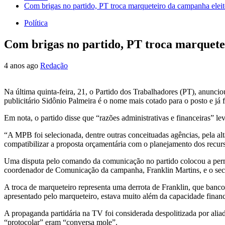
Com brigas no partido, PT troca marqueteiro da campanha eleit
Política
Com brigas no partido, PT troca marquete
4 anos ago
Redação
Na última quinta-feira, 21, o Partido dos Trabalhadores (PT), anunc
publicitário Sidônio Palmeira é o nome mais cotado para o posto e já fo
Em nota, o partido disse que “razões administrativas e financeiras” l
“A MPB foi selecionada, dentre outras conceituadas agências, pela al
compatibilizar a proposta orçamentária com o planejamento dos recurs
Uma disputa pelo comando da comunicação no partido colocou a perm
coordenador de Comunicação da campanha, Franklin Martins, e o secre
A troca de marqueteiro representa uma derrota de Franklin, que banc
apresentado pelo marqueteiro, estava muito além da capacidade financ
A propaganda partidária na TV foi considerada despolitizada por alia
“protocolar” eram “conversa mole”.