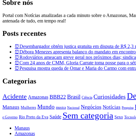
Sobre nós
Portal com Notícias atualizadas a cada minuto sobre o Amazonas, M
antenada de tudo, em tempo real!
Posts recentes
⏰Desembargador obtém justiça gratuita em disputa de R$ 2,3 mi
⏰Débora Menezes apresenta balanço do mandato em encontro
⏰Rodoviários ameaçam greve geral nos próximos dias; sindicat
⏰Com 24 anos de CMM, Gloria Carrate toma posse para o sét
⏰Pesquisa mostra queda de Omar e Maria do Carmo com entra
Categorias
De
Acidente
Brasil
Curiosidades
BBB22
Amazonas
Ciência
Mundo
Negócios
Manaus
Notícias
Mulheres
musica
Nacional
Pesquisa
Sem categoria
Saúde
Rio Preto da Eva
Sexo
Tecnol
e Governo
Manaus
Amazonas