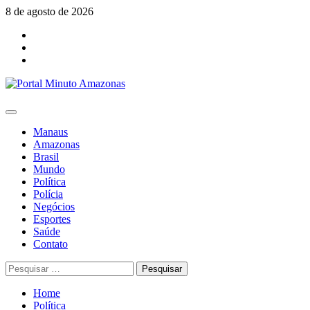
Skip
8 de agosto de 2026
to
Facebook
content
Youtube
Instagram
Primary
Menu
Manaus
Amazonas
Brasil
Mundo
Política
Polícia
Negócios
Esportes
Saúde
Contato
Pesquisar
por:
Home
Política