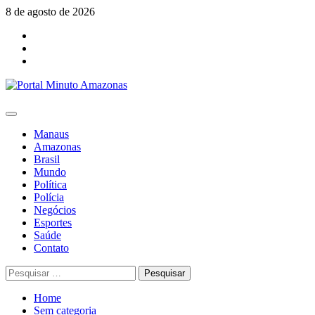
Skip
8 de agosto de 2026
to
Facebook
content
Youtube
Instagram
Primary
Menu
Manaus
Amazonas
Brasil
Mundo
Política
Polícia
Negócios
Esportes
Saúde
Contato
Pesquisar
por:
Home
Sem categoria