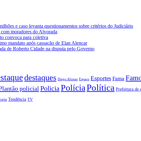
lhões e caso levanta questionamentos sobre critérios do Judiciário
 com moradores do Alvorada
o convoca para coletiva
imo mandato após cassação de Elan Alencar
da de Roberto Cidade na disputa pelo Governo
staque
destaques
Famo
Esportes
Fama
Diego Afonso
Espaço
Política
Polícia
Policia
Plantão policial
Prefeitura de 
Tendência
ogia
TV