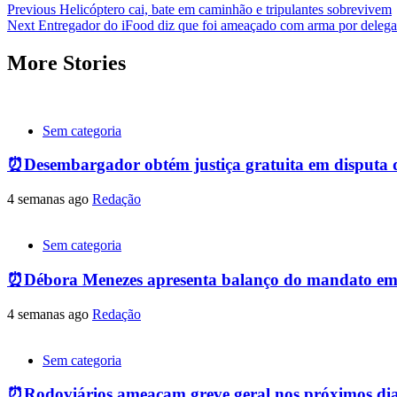
Post
Previous
Helicóptero cai, bate em caminhão e tripulantes sobrevivem
Next
Entregador do iFood diz que foi ameaçado com arma por deleg
navigation
More Stories
Sem categoria
⏰Desembargador obtém justiça gratuita em disputa de 
4 semanas ago
Redação
Sem categoria
⏰Débora Menezes apresenta balanço do mandato em
4 semanas ago
Redação
Sem categoria
⏰Rodoviários ameaçam greve geral nos próximos dias