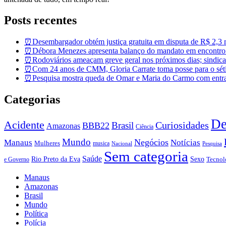
Posts recentes
⏰Desembargador obtém justiça gratuita em disputa de R$ 2,3 mi
⏰Débora Menezes apresenta balanço do mandato em encontro
⏰Rodoviários ameaçam greve geral nos próximos dias; sindicat
⏰Com 24 anos de CMM, Gloria Carrate toma posse para o sét
⏰Pesquisa mostra queda de Omar e Maria do Carmo com entra
Categorias
De
Acidente
Brasil
Curiosidades
BBB22
Amazonas
Ciência
Mundo
Negócios
Manaus
Notícias
Mulheres
musica
Nacional
Pesquisa
Sem categoria
Saúde
Rio Preto da Eva
Sexo
Tecnol
e Governo
Manaus
Amazonas
Brasil
Mundo
Política
Polícia