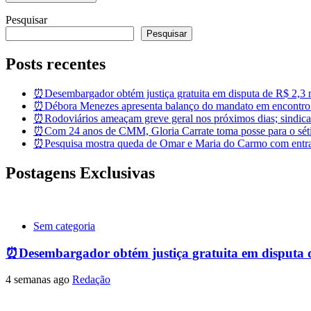
Pesquisar
Pesquisar
Posts recentes
⏰Desembargador obtém justiça gratuita em disputa de R$ 2,3 mi
⏰Débora Menezes apresenta balanço do mandato em encontro
⏰Rodoviários ameaçam greve geral nos próximos dias; sindicat
⏰Com 24 anos de CMM, Gloria Carrate toma posse para o sét
⏰Pesquisa mostra queda de Omar e Maria do Carmo com entra
Postagens Exclusivas
Sem categoria
⏰Desembargador obtém justiça gratuita em disputa de 
4 semanas ago
Redação