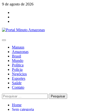
Skip
9 de agosto de 2026
to
Facebook
content
Youtube
Instagram
Primary
Menu
Manaus
Amazonas
Brasil
Mundo
Política
Polícia
Negócios
Esportes
Saúde
Contato
Pesquisar
por:
Home
Sem categoria