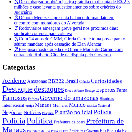
⏰Desembargador obtém justiça gratuita em disputa de R$ 2,3
milhões e caso levanta questionamentos sobre critérios do
Judiciário
⏰Débora Menezes apresenta balanço do mandato em
encontro com moradores do Alvorada
⏰Rodoviários ameaçam greve geral nos próximos dias;
sindicato convoca para coletiva
⏰Com 24 anos de CMM, Gloria Carrate toma posse para o
sétimo mandato após cassação de Elan Alencar
⏰Pesquisa mostra queda de Omar e Maria do Carmo com
entrada de Roberto Cidade na disputa pelo Governo
Categorias
Acidente
Brasil
Curiosidades
BBB22
Amazonas
Ciência
Destaque
destaques
Esportes
Fama
Diego Afonso
Espaço
Famosos
Governo do amazonas
Histórias
Fofocas
Mundo
Manaus
Internacional
Mulheres
musica
justiça
Nacional
Policia
Plantão policial
Negócios
Notícias
Pesquisa
Política
Polícia
Prefeitura de
Prefeitura de coari
Manaus
Rio Preto da Eva
Prefeitura e Governo
Prefeitura de Rio Preto da Eva