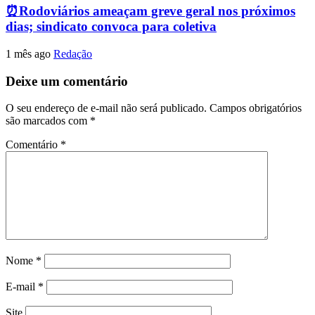
⏰Rodoviários ameaçam greve geral nos próximos
dias; sindicato convoca para coletiva
1 mês ago
Redação
Deixe um comentário
O seu endereço de e-mail não será publicado.
Campos obrigatórios
são marcados com
*
Comentário
*
Nome
*
E-mail
*
Site