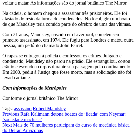
voltar a matar. As informações são do jornal britânico The Mirror.
Na cadeia, o homem chegou a assassinar três prisioneiros. Ele foi
afastado do resto da turma de condenados. No local, gira um boato
de que Maudsley teria comido parte do cérebro de uma das vítimas.
Com 21 anos, Maudsley, nascido em Liverpool, cometeu seu
primeiro assassinato, em 1974. Ele fugiu para Londres e matou outra
pessoa, um pedófilo chamado John Farrel.
O rapaz se entregou à polícia e confessou os crimes. Julgado e
condenado, Maudsley não parou na prisão. Ele estrangulou, cortou
crânio e escondeu corpos durante sua passagem pelo confinamento.
Em 2000, pediu à Justiça que fosse morto, mas a solicitação não foi
levada adiante.
Com informações do Metrópoles
Conforme o jornal britânico The Mirror
Tags:
assassino
Robert Maudsley
Post
Previous
Rafa Kalimann detona boatos de ‘ficada’ com Neymar:
‘sociedade machista’
navigation
Next
Mais de 70 mulheres participam do curso de mecânica básica
do Detran Amazonas