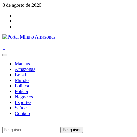
Skip
8 de agosto de 2026
to
Facebook
content
Youtube
Instagram
Primary
Menu
Manaus
Amazonas
Brasil
Mundo
Política
Polícia
Negócios
Esportes
Saúde
Contato
Pesquisar
por: