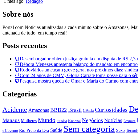
1 mês ago
Redação
Sobre nós
Portal com Notícias atualizadas a cada minuto sobre o Amazonas, M
antenada de tudo, em tempo real!
Posts recentes
⏰Desembargador obtém justiça gratuita em disputa de R$ 2,3 mi
⏰Débora Menezes apresenta balanço do mandato em encontro
⏰Rodoviários ameaçam greve geral nos próximos dias; sindicat
⏰Com 24 anos de CMM, Gloria Carrate toma posse para o sét
⏰Pesquisa mostra queda de Omar e Maria do Carmo com entra
Categorias
De
Acidente
Brasil
Curiosidades
BBB22
Amazonas
Ciência
Mundo
Negócios
Manaus
Notícias
Mulheres
musica
Nacional
Pesquisa
Sem categoria
Saúde
Rio Preto da Eva
Sexo
Tecnol
e Governo