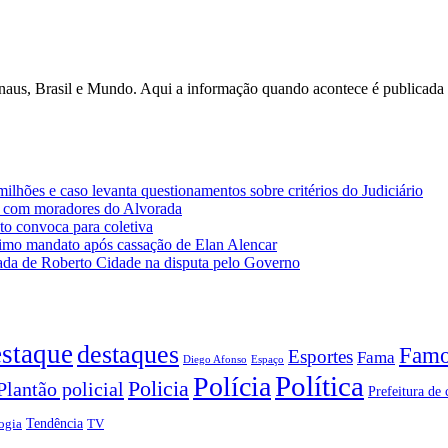
anaus, Brasil e Mundo. Aqui a informação quando acontece é publicad
lhões e caso levanta questionamentos sobre critérios do Judiciário
 com moradores do Alvorada
o convoca para coletiva
imo mandato após cassação de Elan Alencar
da de Roberto Cidade na disputa pelo Governo
staque
destaques
Famo
Esportes
Fama
Diego Afonso
Espaço
Política
Polícia
Policia
Plantão policial
Prefeitura de 
Tendência
ogia
TV