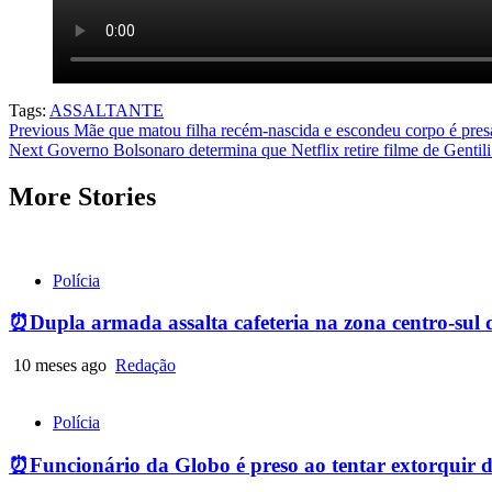
Tags:
ASSALTANTE
Post
Previous
Mãe que matou filha recém-nascida e escondeu corpo é pres
Next
Governo Bolsonaro determina que Netflix retire filme de Gentili
navigation
More Stories
Polícia
⏰Dupla armada assalta cafeteria na zona centro-sul 
10 meses ago
Redação
Polícia
⏰Funcionário da Globo é preso ao tentar extorquir 