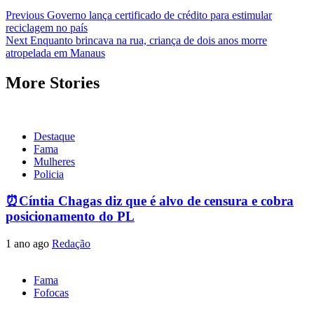
Post
Previous
Governo lança certificado de crédito para estimular
reciclagem no país
navigation
Next
Enquanto brincava na rua, criança de dois anos morre
atropelada em Manaus
More Stories
Destaque
Fama
Mulheres
Policia
⏰Cíntia Chagas diz que é alvo de censura e cobra
posicionamento do PL
1 ano ago
Redação
Fama
Fofocas