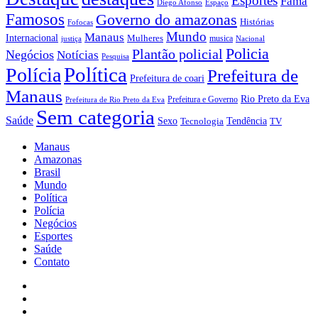
Esportes
Fama
Diego Afonso
Espaço
Famosos
Governo do amazonas
Histórias
Fofocas
Mundo
Manaus
Internacional
Mulheres
musica
justiça
Nacional
Policia
Plantão policial
Negócios
Notícias
Pesquisa
Política
Polícia
Prefeitura de
Prefeitura de coari
Manaus
Rio Preto da Eva
Prefeitura e Governo
Prefeitura de Rio Preto da Eva
Sem categoria
Saúde
Sexo
Tendência
Tecnologia
TV
Manaus
Amazonas
Brasil
Mundo
Política
Polícia
Negócios
Esportes
Saúde
Contato
Facebook
Youtube
Instagram