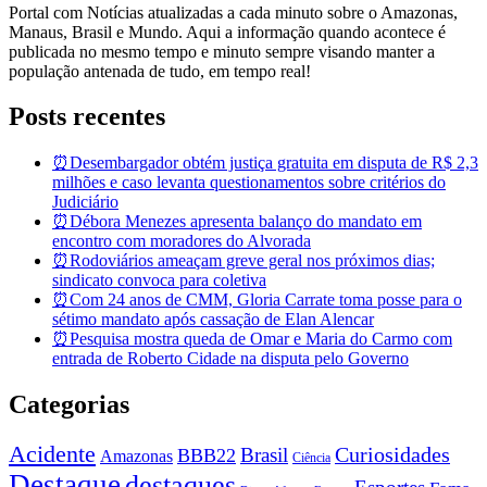
Portal com Notícias atualizadas a cada minuto sobre o Amazonas,
Manaus, Brasil e Mundo. Aqui a informação quando acontece é
publicada no mesmo tempo e minuto sempre visando manter a
população antenada de tudo, em tempo real!
Posts recentes
⏰Desembargador obtém justiça gratuita em disputa de R$ 2,3
milhões e caso levanta questionamentos sobre critérios do
Judiciário
⏰Débora Menezes apresenta balanço do mandato em
encontro com moradores do Alvorada
⏰Rodoviários ameaçam greve geral nos próximos dias;
sindicato convoca para coletiva
⏰Com 24 anos de CMM, Gloria Carrate toma posse para o
sétimo mandato após cassação de Elan Alencar
⏰Pesquisa mostra queda de Omar e Maria do Carmo com
entrada de Roberto Cidade na disputa pelo Governo
Categorias
Acidente
Brasil
Curiosidades
BBB22
Amazonas
Ciência
Destaque
destaques