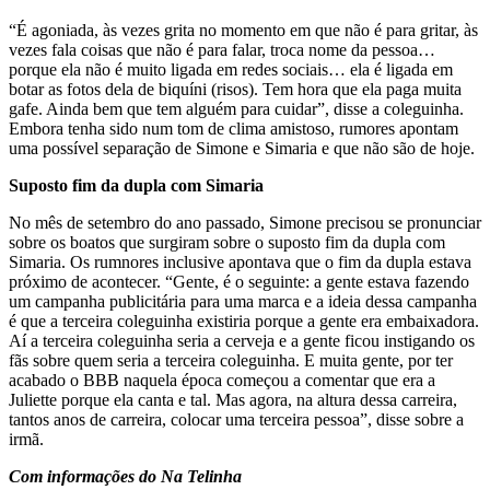
“É agoniada, às vezes grita no momento em que não é para gritar, às
vezes fala coisas que não é para falar, troca nome da pessoa…
porque ela não é muito ligada em redes sociais… ela é ligada em
botar as fotos dela de biquíni (risos). Tem hora que ela paga muita
gafe. Ainda bem que tem alguém para cuidar”, disse a coleguinha.
Embora tenha sido num tom de clima amistoso, rumores apontam
uma possível separação de Simone e Simaria e que não são de hoje.
Suposto fim da dupla com Simaria
No mês de setembro do ano passado, Simone precisou se pronunciar
sobre os boatos que surgiram sobre o suposto fim da dupla com
Simaria. Os rumnores inclusive apontava que o fim da dupla estava
próximo de acontecer. “Gente, é o seguinte: a gente estava fazendo
um campanha publicitária para uma marca e a ideia dessa campanha
é que a terceira coleguinha existiria porque a gente era embaixadora.
Aí a terceira coleguinha seria a cerveja e a gente ficou instigando os
fãs sobre quem seria a terceira coleguinha. E muita gente, por ter
acabado o BBB naquela época começou a comentar que era a
Juliette porque ela canta e tal. Mas agora, na altura dessa carreira,
tantos anos de carreira, colocar uma terceira pessoa”, disse sobre a
irmã.
Com informações do Na Telinha