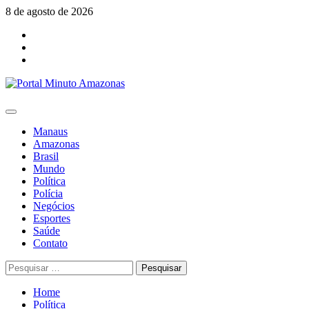
Skip
8 de agosto de 2026
to
Facebook
content
Youtube
Instagram
Primary
Menu
Manaus
Amazonas
Brasil
Mundo
Política
Polícia
Negócios
Esportes
Saúde
Contato
Pesquisar
por:
Home
Política