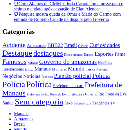
⏰Com 24 anos de CMM, Gloria Carrate toma posse para o
sétimo mandato após cassação de Elan Alencar
⏰Pesquisa mostra queda de Omar e Maria do Carmo com
entrada de Roberto Cidade na disputa pelo Governo
Categorias
Acidente
Brasil
Curiosidades
BBB22
Amazonas
Ciência
Destaque
destaques
Esportes
Fama
Diego Afonso
Espaço
Famosos
Governo do amazonas
Histórias
Fofocas
Mundo
Manaus
Internacional
Mulheres
musica
justiça
Nacional
Policia
Plantão policial
Negócios
Notícias
Pesquisa
Política
Polícia
Prefeitura de
Prefeitura de coari
Manaus
Rio Preto da Eva
Prefeitura e Governo
Prefeitura de Rio Preto da Eva
Sem categoria
Saúde
Sexo
Tendência
Tecnologia
TV
Manaus
Amazonas
Brasil
Mundo