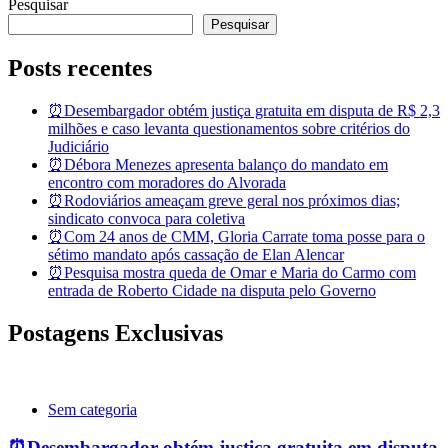
Pesquisar
Pesquisar
Posts recentes
⏰Desembargador obtém justiça gratuita em disputa de R$ 2,3
milhões e caso levanta questionamentos sobre critérios do
Judiciário
⏰Débora Menezes apresenta balanço do mandato em
encontro com moradores do Alvorada
⏰Rodoviários ameaçam greve geral nos próximos dias;
sindicato convoca para coletiva
⏰Com 24 anos de CMM, Gloria Carrate toma posse para o
sétimo mandato após cassação de Elan Alencar
⏰Pesquisa mostra queda de Omar e Maria do Carmo com
entrada de Roberto Cidade na disputa pelo Governo
Postagens Exclusivas
Sem categoria
⏰Desembargador obtém justiça gratuita em disputa