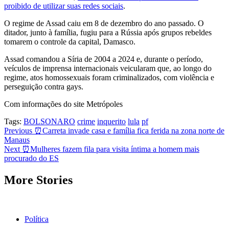
proibido de utilizar suas redes sociais
.
O regime de Assad caiu em 8 de dezembro do ano passado. O
ditador, junto à família, fugiu para a Rússia após grupos rebeldes
tomarem o controle da capital, Damasco.
Assad comandou a Síria de 2004 a 2024 e, durante o período,
veículos de imprensa internacionais veicularam que, ao longo do
regime, atos homossexuais foram criminalizados, com violência e
perseguição contra gays.
Com informações do site Metrópoles
Tags:
BOLSONARO
crime
inquerito
lula
pf
Post
Previous
⏰Carreta invade casa e família fica ferida na zona norte de
Manaus
navigation
Next
⏰Mulheres fazem fila para visita íntima a homem mais
procurado do ES
More Stories
Política