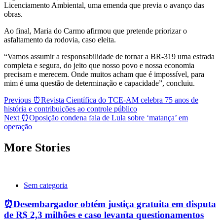
Licenciamento Ambiental, uma emenda que previa o avanço das
obras.
Ao final, Maria do Carmo afirmou que pretende priorizar o
asfaltamento da rodovia, caso eleita.
“Vamos assumir a responsabilidade de tornar a BR-319 uma estrada
completa e segura, do jeito que nosso povo e nossa economia
precisam e merecem. Onde muitos acham que é impossível, para
mim é uma questão de determinação e capacidade”, concluiu.
Post
Previous
⏰Revista Científica do TCE-AM celebra 75 anos de
história e contribuições ao controle público
navigation
Next
⏰Oposição condena fala de Lula sobre ‘matança’ em
operação
More Stories
Sem categoria
⏰Desembargador obtém justiça gratuita em disputa
de R$ 2,3 milhões e caso levanta questionamentos