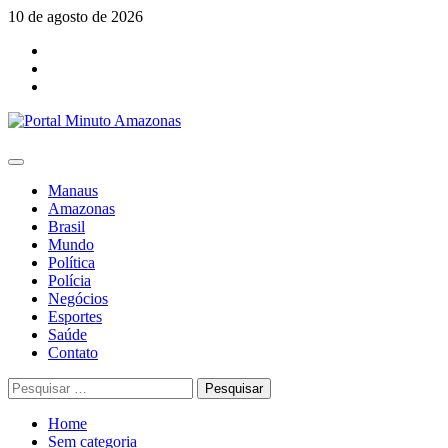
Skip
10 de agosto de 2026
to
Facebook
content
Youtube
Instagram
Primary
Menu
Manaus
Amazonas
Brasil
Mundo
Política
Polícia
Negócios
Esportes
Saúde
Contato
Pesquisar
por:
Home
Sem categoria