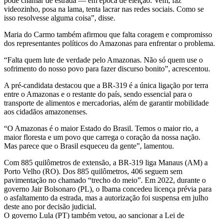
pode chamar de estrada — em época de eleição. Vem, faz
videozinho, posa na lama, tenta lacrar nas redes sociais. Como se
isso resolvesse alguma coisa”, disse.
Maria do Carmo também afirmou que falta coragem e compromisso
dos representantes políticos do Amazonas para enfrentar o problema.
“Falta quem lute de verdade pelo Amazonas. Não só quem use o
sofrimento do nosso povo para fazer discurso bonito”, acrescentou.
A pré-candidata destacou que a BR-319 é a única ligação por terra
entre o Amazonas e o restante do país, sendo essencial para o
transporte de alimentos e mercadorias, além de garantir mobilidade
aos cidadãos amazonenses.
“O Amazonas é o maior Estado do Brasil. Temos o maior rio, a
maior floresta e um povo que carrega o coração da nossa nação.
Mas parece que o Brasil esqueceu da gente”, lamentou.
Com 885 quilômetros de extensão, a BR-319 liga Manaus (AM) a
Porto Velho (RO). Dos 885 quilômetros, 406 seguem sem
pavimentação no chamado “trecho do meio”. Em 2022, durante o
governo Jair Bolsonaro (PL), o Ibama concedeu licença prévia para
o asfaltamento da estrada, mas a autorização foi suspensa em julho
deste ano por decisão judicial.
O governo Lula (PT) também vetou, ao sancionar a Lei de