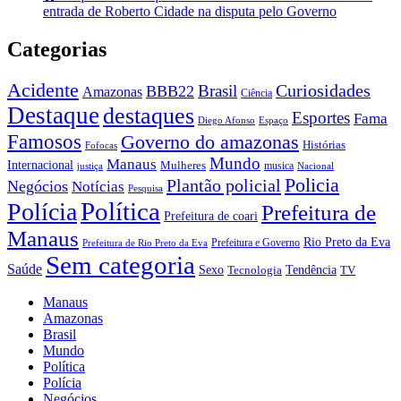
entrada de Roberto Cidade na disputa pelo Governo
Categorias
Acidente
Brasil
Curiosidades
BBB22
Amazonas
Ciência
Destaque
destaques
Esportes
Fama
Diego Afonso
Espaço
Famosos
Governo do amazonas
Histórias
Fofocas
Mundo
Manaus
Internacional
Mulheres
musica
justiça
Nacional
Policia
Plantão policial
Negócios
Notícias
Pesquisa
Política
Polícia
Prefeitura de
Prefeitura de coari
Manaus
Rio Preto da Eva
Prefeitura e Governo
Prefeitura de Rio Preto da Eva
Sem categoria
Saúde
Sexo
Tendência
Tecnologia
TV
Manaus
Amazonas
Brasil
Mundo
Política
Polícia
Negócios