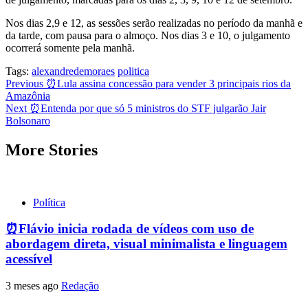
Nos dias 2,9 e 12, as sessões serão realizadas no período da manhã e
da tarde, com pausa para o almoço. Nos dias 3 e 10, o julgamento
ocorrerá somente pela manhã.
Tags:
alexandredemoraes
politica
Post
Previous
⏰Lula assina concessão para vender 3 principais rios da
Amazônia
navigation
Next
⏰Entenda por que só 5 ministros do STF julgarão Jair
Bolsonaro
More Stories
Política
⏰Flávio inicia rodada de vídeos com uso de
abordagem direta, visual minimalista e linguagem
acessível
3 meses ago
Redação