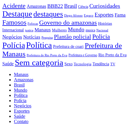
Acidente
Brasil
Curiosidades
BBB22
Amazonas
Ciência
Destaque
destaques
Esportes
Fama
Diego Afonso
Espaço
Famosos
Governo do amazonas
Histórias
Fofocas
Mundo
Manaus
Internacional
Mulheres
musica
justiça
Nacional
Policia
Plantão policial
Negócios
Notícias
Pesquisa
Política
Polícia
Prefeitura de
Prefeitura de coari
Manaus
Rio Preto da Eva
Prefeitura e Governo
Prefeitura de Rio Preto da Eva
Sem categoria
Saúde
Sexo
Tendência
Tecnologia
TV
Manaus
Amazonas
Brasil
Mundo
Política
Polícia
Negócios
Esportes
Saúde
Contato