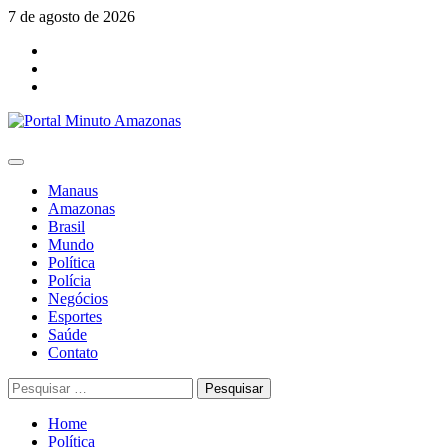
Skip
7 de agosto de 2026
to
Facebook
content
Youtube
Instagram
Primary
Menu
Manaus
Amazonas
Brasil
Mundo
Política
Polícia
Negócios
Esportes
Saúde
Contato
Pesquisar
por:
Home
Política