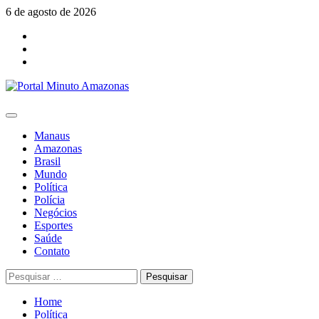
Skip
6 de agosto de 2026
to
Facebook
content
Youtube
Instagram
Primary
Menu
Manaus
Amazonas
Brasil
Mundo
Política
Polícia
Negócios
Esportes
Saúde
Contato
Pesquisar
por:
Home
Política