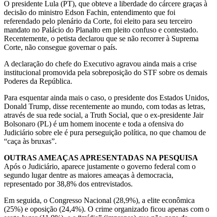
O presidente Lula (PT), que obteve a liberdade do cárcere graças à
decisão do ministro Edson Fachin, entendimento que foi
referendado pelo plenário da Corte, foi eleito para seu terceiro
mandato no Palácio do Planalto em pleito confuso e contestado.
Recentemente, o petista declarou que se não recorrer à Suprema
Corte, não consegue governar o país.
A declaração do chefe do Executivo agravou ainda mais a crise
institucional promovida pela sobreposição do STF sobre os demais
Poderes da República.
Para esquentar ainda mais o caso, o presidente dos Estados Unidos,
Donald Trump, disse recentemente ao mundo, com todas as letras,
através de sua rede social, a Truth Social, que o ex-presidente Jair
Bolsonaro (PL) é um homem inocente e toda a ofensiva do
Judiciário sobre ele é pura perseguição política, no que chamou de
“caça às bruxas”.
OUTRAS AMEAÇAS APRESENTADAS NA PESQUISA
Após o Judiciário, aparece justamente o governo federal com o
segundo lugar dentre as maiores ameaças à democracia,
representado por 38,8% dos entrevistados.
Em seguida, o Congresso Nacional (28,9%), a elite econômica
(25%) e oposição (24,4%). O crime organizado ficou apenas com o