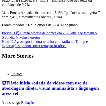
sexto lugar (11,9%), e a “mídia” (imprensa) que não goza da
confiança de 9,7%.
Já as Forças Armadas ficaram com 5,1%, “potências estrangeiras”
com 3,4%, e movimentos sociais (0,6%).
Foram ouvidos 2.621 eleitores de 27 a 30 de junho.
Post
Previous
⏰Direita precisa de nomes em 2026 que não temam o
STF, diz Nikolas Ferreira
navigation
Next
⏰Agronegócio entra na mira com tarifa de Trump e
exportações podem sofrer retração histórica
More Stories
Política
⏰Flávio inicia rodada de vídeos com uso de
abordagem direta, visual minimalista e linguagem
acessível
3 meses ago
Redação