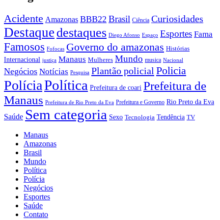
Acidente
Brasil
Curiosidades
BBB22
Amazonas
Ciência
Destaque
destaques
Esportes
Fama
Diego Afonso
Espaço
Famosos
Governo do amazonas
Histórias
Fofocas
Mundo
Manaus
Internacional
Mulheres
musica
justiça
Nacional
Policia
Plantão policial
Negócios
Notícias
Pesquisa
Política
Polícia
Prefeitura de
Prefeitura de coari
Manaus
Rio Preto da Eva
Prefeitura e Governo
Prefeitura de Rio Preto da Eva
Sem categoria
Saúde
Sexo
Tendência
Tecnologia
TV
Manaus
Amazonas
Brasil
Mundo
Política
Polícia
Negócios
Esportes
Saúde
Contato