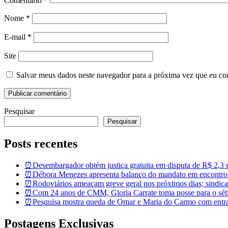
Comentário
*
Nome
*
E-mail
*
Site
Salvar meus dados neste navegador para a próxima vez que eu co
Pesquisar
Pesquisar
Posts recentes
⏰Desembargador obtém justiça gratuita em disputa de R$ 2,3 mi
⏰Débora Menezes apresenta balanço do mandato em encontro
⏰Rodoviários ameaçam greve geral nos próximos dias; sindicat
⏰Com 24 anos de CMM, Gloria Carrate toma posse para o sét
⏰Pesquisa mostra queda de Omar e Maria do Carmo com entra
Postagens Exclusivas