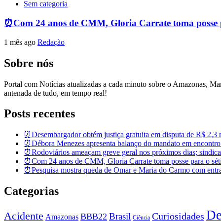
Sem categoria
⏰Com 24 anos de CMM, Gloria Carrate toma posse p
1 mês ago
Redação
Sobre nós
Portal com Notícias atualizadas a cada minuto sobre o Amazonas, M
antenada de tudo, em tempo real!
Posts recentes
⏰Desembargador obtém justiça gratuita em disputa de R$ 2,3 mi
⏰Débora Menezes apresenta balanço do mandato em encontro
⏰Rodoviários ameaçam greve geral nos próximos dias; sindicat
⏰Com 24 anos de CMM, Gloria Carrate toma posse para o sét
⏰Pesquisa mostra queda de Omar e Maria do Carmo com entra
Categorias
De
Acidente
Brasil
Curiosidades
BBB22
Amazonas
Ciência