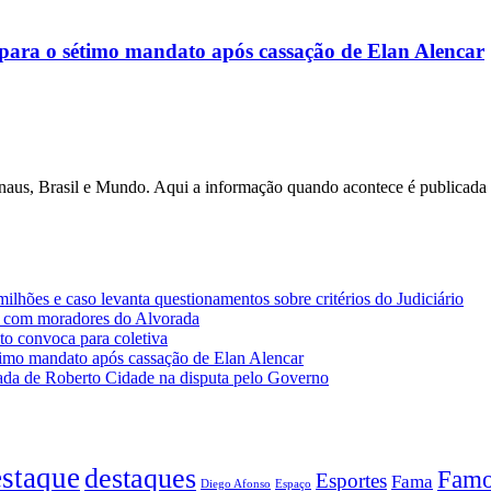
ara o sétimo mandato após cassação de Elan Alencar
anaus, Brasil e Mundo. Aqui a informação quando acontece é publicad
lhões e caso levanta questionamentos sobre critérios do Judiciário
 com moradores do Alvorada
o convoca para coletiva
imo mandato após cassação de Elan Alencar
da de Roberto Cidade na disputa pelo Governo
staque
destaques
Famo
Esportes
Fama
Diego Afonso
Espaço