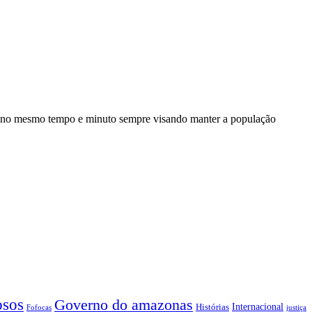
a no mesmo tempo e minuto sempre visando manter a população
sos
Governo do amazonas
Internacional
Histórias
Fofocas
justiça