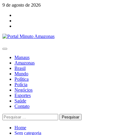
Skip
9 de agosto de 2026
to
Facebook
content
Youtube
Instagram
Primary
Menu
Manaus
Amazonas
Brasil
Mundo
Política
Polícia
Negócios
Esportes
Saúde
Contato
Pesquisar
por:
Home
Sem categoria