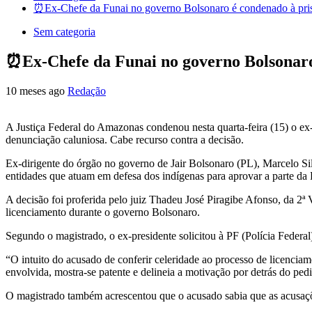
⏰Ex-Chefe da Funai no governo Bolsonaro é condenado à pri
Sem categoria
⏰Ex-Chefe da Funai no governo Bolsonaro
10 meses ago
Redação
A Justiça Federal do Amazonas condenou nesta quarta-feira (15) o ex
denunciação caluniosa. Cabe recurso contra a decisão.
Ex-dirigente do órgão no governo de Jair Bolsonaro (PL), Marcelo Sil
entidades que atuam em defesa dos indígenas para aprovar a parte da
A decisão foi proferida pelo juiz Thadeu José Piragibe Afonso, da 2ª 
licenciamento durante o governo Bolsonaro.
Segundo o magistrado, o ex-presidente solicitou à PF (Polícia Federal
“O intuito do acusado de conferir celeridade ao processo de licencia
envolvida, mostra-se patente e delineia a motivação por detrás do pedi
O magistrado também acrescentou que o acusado sabia que as acusaç