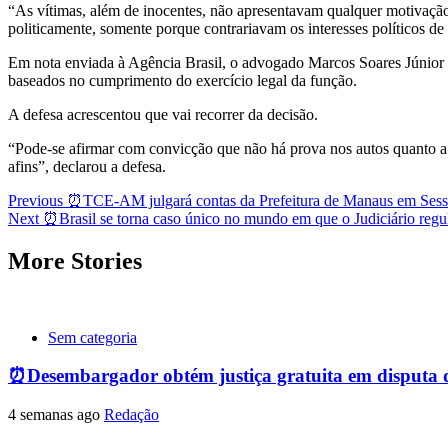
“As vítimas, além de inocentes, não apresentavam qualquer motivação
politicamente, somente porque contrariavam os interesses políticos d
Em nota enviada à Agência Brasil, o advogado Marcos Soares Júnior 
baseados no cumprimento do exercício legal da função.
A defesa acrescentou que vai recorrer da decisão.
“Pode-se afirmar com convicção que não há prova nos autos quanto a al
afins”, declarou a defesa.
Post
Previous
⏰TCE-AM julgará contas da Prefeitura de Manaus em Sessã
Next
⏰Brasil se torna caso único no mundo em que o Judiciário regula
navigation
More Stories
Sem categoria
⏰Desembargador obtém justiça gratuita em disputa de 
4 semanas ago
Redação